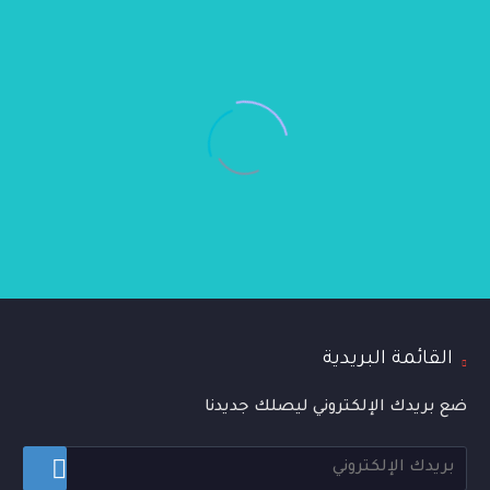
مستوى المعايير المحلية والإقليمية وان تصبح كلية
الهنـــدسة المدنيـــة… ليست مجرد
الهندسة الرائدة بجميع أقسامها..
تخصص، بل فنُّ بناء المستقبل.
27/07/2026
في هندسة التصميم الداخلي لا
نرسم الجدران فحسب، بل نرسم
أسلوب حياة
27/07/2026
القائمة البريدية
د / نصرالدين الماوري
عميد كلية الحاسوب وتكنولوجيا المعلومات
ضع بريدك الإلكتروني ليصلك جديدنا
أنشئت كلية الحاسوب ونظم المعلومات منذ تأسيس
الجامعة اليمنية الأردنية لتصبح منصة تعليمية شامخة