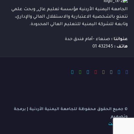
واسع وذلك من خلال التفاعل المستمر مع قطاعات
الجامعة اليمنية الأردنية مؤسسة تعليم عال ٍ وبحث علمي
الصناعة والعمل والحكومة في مجالات البحث العلمي
تتمتع بالشخصية الاعتبارية والاستقلال المالي والإداري،
والتطور التكنولوجي.
وتابعة للشركة اليمنية للتعليم العالي المحدودة.
عنواننا :
صنعاء -أمام فندق حدة
هاتف :
432345 01
أ.د. احمد ناصر الظرافي
© جميع الحقوق محفوظة للجامعة اليمنية الأردنية | برمجة
رئيس الجامعة السابق
وتصميم
بي ديفرنت
المواهب الفذة كالفاكهة الطيبة قد تنضج متأخرة