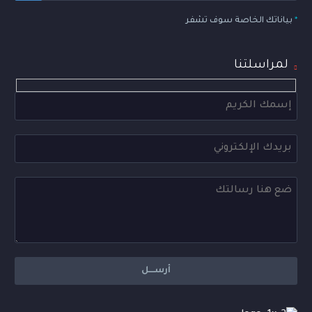
ومتفوقة على المستوى المحلي والأقليمي حيث تقدم
مخرجات قوية في عدة مجالات متعلقة بالحاسوب
*
بياناتك الخاصة سوف تشفر
ونظم المعلومات.
لمراسلتنا
Hidden
fields
أ.د/ ماهر السنباني
رئيس الجامعة
تسعى الجامعة من خلال برامجها المختلفة إلى توطين
المعرفة والتكنولوجيا لصالح الطلبة والمجتمع بشكل