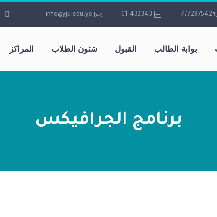
-info@yju.edu.ye
01-432343
777297542
بوابة الطالب
القبول
شئون الطلاب
المراكز
برنامج الجرافيكس