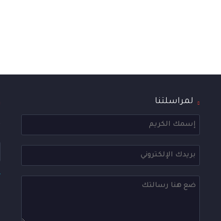
لمراسلتنا
ض
*