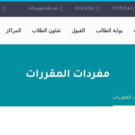
-info@yju.edu.ye
01-432343
777297542
بوابة الطالب
القبول
شئون الطلاب
المراكز
مفردات المقررات
 المقررات