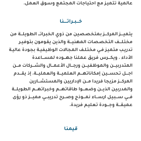
عالمية تتميز مع احتياجات المجتمع وسوق العمل.
خــبـراتـــنا
يتميـــز المركـــز بمتخصصين من ذوي الخبراتـــ الطويلـــة
من
مختلـــف التخصصات المهنيـــة والذين يقومون بتوفيـر
تدريـب متميز فـي مختلـف المجالات الوظيفيـة بجودة عاليـة
الأداء
.
ويكـــرس فريق عملنا جهـــوده لمســـاعدة
المتدربيـــن والموظفيـــن ورجـــال الأعمـــال والشـــركات مـــن
اجـــل تحســـين إمكاناتهـــم العلميـــة والعمليـــة.
إ
ذ يقـــدم
المركـــز مزيجا فريدا مـــن الإداريين والمستشـــارين
والمدربين الذيـــن وضعـــوا طاقاتهـــم وخبراتهـــم الطويلـــة
فـــي ســـبيل ارســـاء نمـــوذج وصـــرح تدريبـــي مميـــز ذو رؤى
عميقـــة وجـــودة تعليم فريدة.
قيمنا