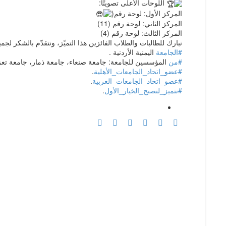
اللوحات الأعلى تصويتًا:
المركز الأول: لوحة رقم(
المركز الثاني: لوحة رقم (11)
المركز الثالث: لوحة رقم (4)
نبارك للطالبات والطلاب الفائزين هذا التميّز، ونتقدّم بالشكر لج
#الجامعة
اليمنية الأردنية .
#من
المؤسسين للجامعة: جامعة صنعاء، جامعة ذمار، جامعة تعز
#عضو_اتحاد_الجامعات_الأهلية
.
#عضو_اتحاد_الجامعات_العربية
.
#نتميز_لنصبح_الخيار_الأول
.