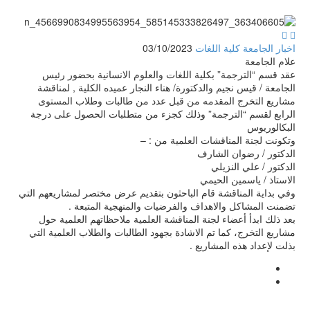


اخبار الجامعة كلية اللغات
03/10/2023
علام الجامعة
عقد قسم “الترجمة” بكلية اللغات والعلوم الانسانية بحضور رئيس
الجامعة / قيس نجيم والدكتورة/ هناء النجار عميده الكلية , لمناقشة
مشاريع التخرج المقدمه من قبل عدد من طالبات وطلاب المستوى
الرابع لقسم “الترجمة” وذلك كجزء من متطلبات الحصول على درجة
البكالوريوس
وتكونت لجنة المناقشات العلمية من : –
الدكتور / رضوان الشارف
الدكتور / علي النزيلي
الاستاذ / ياسمين الحيمي
وفي بداية المناقشة قام الباحثون بتقديم عرض مختصر لمشاريعهم التي
تضمنت المشاكل والاهداف والفرضيات والمنهجية المتبعة .
بعد ذلك ابدأ أعضاء لجنة المناقشة العلمية ملاحظاتهم العلمية حول
مشاريع التخرج، كما تم الاشادة بجهود الطالبات والطلاب العلمية التي
بذلت لإعداد هذه المشاريع .