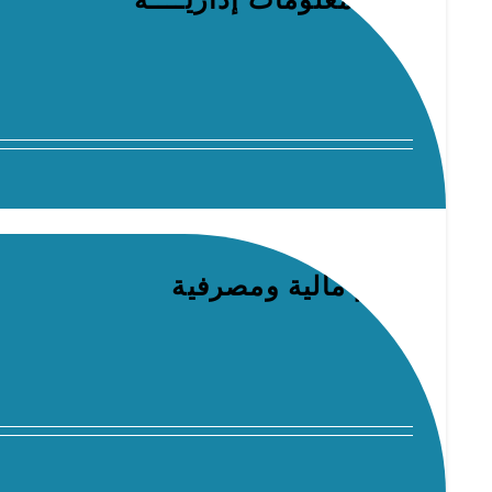
نظم معلومات إداريــــة
علوم مالية ومصرفية