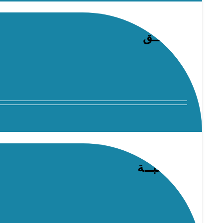
تسويــق
محاسبــة