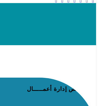
تخصـص إدارة أعمـــــال