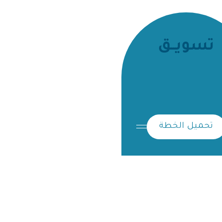
تسويــق
تحميل الخطة