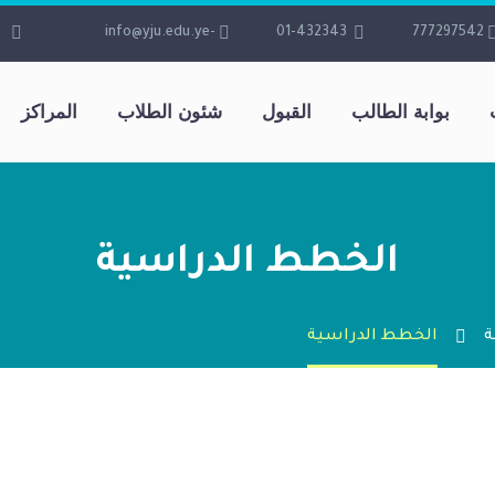
-info@yju.edu.ye
01-432343
777297542
بوابة الطالب
القبول
شئون الطلاب
المراكز
الخطط الدراسية
ة
الخطط الدراسية