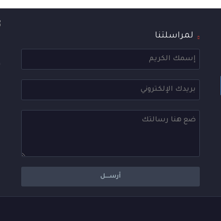
لمراسلتنا
ا
ع
و
ا
ع
ه