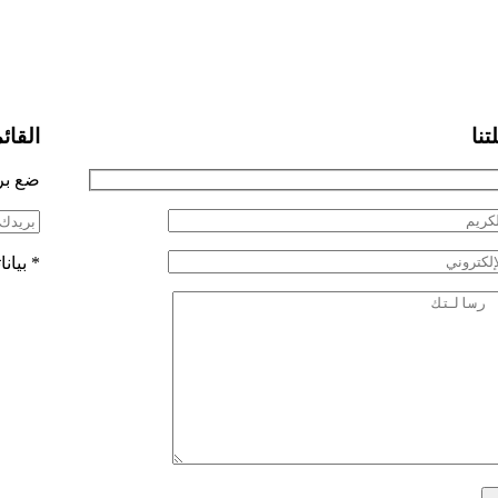
تنا
القائم
ضع بري
*
بيان