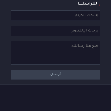
لمراسلتنا
ا
ع
و
ا
ع
ه