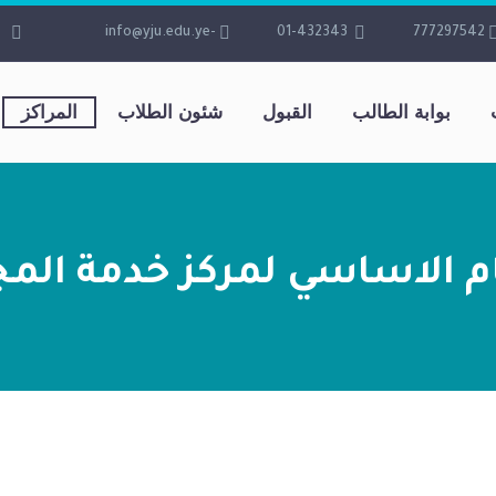
-info@yju.edu.ye
01-432343
777297542
بوابة الطالب
القبول
شئون الطلاب
المراكز
م الاساسي لمركز خدمة الم