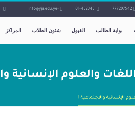
-info@yju.edu.ye
01-432343
777297542
بوابة الطالب
القبول
شئون الطلاب
المراكز
اللغات والعلوم الإنسانية وال
لوم الإنسانية والاجتماعية !