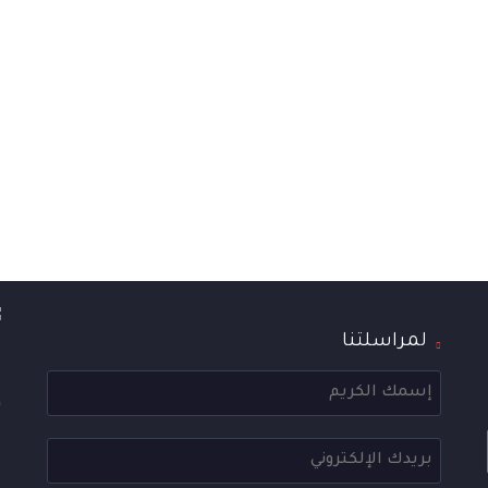
لمراسلتنا
ا
ع
و
ا