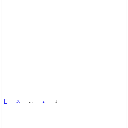
36
…
2
1