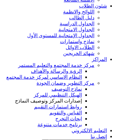
شئون الطلاب
اللوائح والانظمة
دليل الطالب
الجداول الدراسية
الجداول الامتحانية
الجداول الإمتحانية للمستوى الأول
نماذج واستمارات
الطلاب الاوائل
شهائد الخريجين
المراكز
مركز خدمة المجتمع والتعليم المستمر
الرؤية والرسالة والأهداف
النظام الاساسي لمركز خدمة المجتمع
مركز التطوير وضمان الجودة
نماذج التوصيف
الهيكل التنظيمي للمركز
إصدارات المركز وتوصيف النماذج
روابط استمارات التقييم
القياس والتقويم
ابحاث التخرج
برنامج خدمات متنوعة
التعليم الالكتروني
إتصل بنا