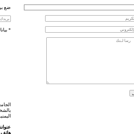
ضع بري
*
بيان
الجامع
بالشخص
اليمني
عنواننا
هاتف :