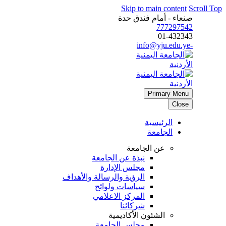
Skip to main content
Scroll Top
صنعاء - أمام فندق حدة
777297542
01-432343
-info@yju.edu.ye
Primary Menu
Close
الرئيسية
الجامعة
عن الجامعة
نبذة عن الجامعة
مجلس الإدارة
الرؤية والرسالة والأهداف
سياسات ولوائح
المركز الاعلامي
شركائنا
الشئون الأكاديمية
مجلس الجامعة