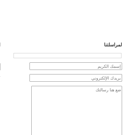
لمراسلتنا
ا
ض
*