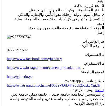
رؤية.
اتخذ قرارك بذكاء.
اختر المحاسبة… وكن أنت الميزان الذي لا يختل.
سجّل اليوم… وابدأ رحلتك نحو التأثير، والإتقان، والتميّز.
التسجيل مفتوح في كل كليات و تخصصات الجامعة اليمنية
ردنية.
موقعنا: صنعاء -شارع حدة -بالقرب من بريد حدة.
تواصل:
777297542
 عبر الواتس آب
ى الرقم التالي: –
0777 297 542
بط الفيسبوك:
https://www.facebook.com/yju.edu.y
بط الانستقرام:
https://www.instagram.com/yemen_jordanian_un
…
موقع الجامعة:
https://yju.edu.ye
ط قناة واتساب Whatsapp:
https://whatsapp.com/channel/0029Vb6D4495Ui2XxkqYuj2H
لجامعة
اليمنية الأردنية .
ن
المؤسسين للجامعة: جامعة صنعاء، جامعة ذمار، جامعة تعز،
معة حضرموت، جامعة اب، جامعة عدن، جامعة الحديدة، جامعة
شرق الأوسط الأردنية