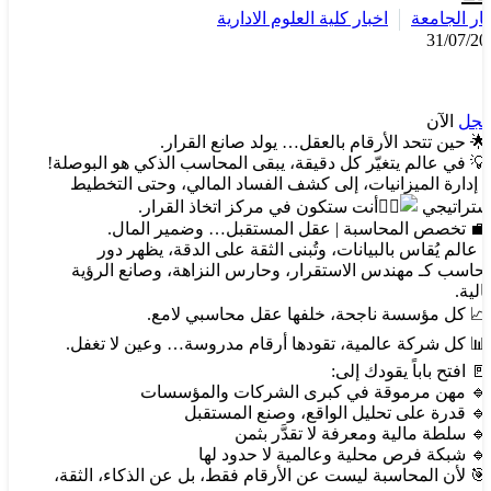
بار الجامعة
اخبار كلية العلوم الادارية
31/07/20
جل
الآن
حين تتحد الأرقام بالعقل… يولد صانع القرار.
في عالم يتغيّر كل دقيقة، يبقى المحاسب الذكي هو البوصلة!
 إدارة الميزانيات، إلى كشف الفساد المالي، وحتى التخطيط
استراتيجي
أنت ستكون في مركز اتخاذ القرار.
تخصص المحاسبة | عقل المستقبل… وضمير المال.
 عالم يُقاس بالبيانات، وتُبنى الثقة على الدقة، يظهر دور
محاسب كـ مهندس الاستقرار، وحارس النزاهة، وصانع الرؤية
الية.
كل مؤسسة ناجحة، خلفها عقل محاسبي لامع.
كل شركة عالمية، تقودها أرقام مدروسة… وعين لا تغفل.
افتح باباً يقودك إلى:
مهن مرموقة في كبرى الشركات والمؤسسات
قدرة على تحليل الواقع، وصنع المستقبل
سلطة مالية ومعرفة لا تقدَّر بثمن
شبكة فرص محلية وعالمية لا حدود لها
لأن المحاسبة ليست عن الأرقام فقط، بل عن الذكاء، الثقة،