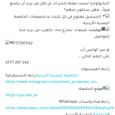
التكنولوجيا ليست فقط للخبراء، بل لكل من يريد أن يصنع
فرقاً… فهل ستكون منهم؟
التسجيل مفتوح في كل كليات و تخصصات الجامعة
اليمنية الأردنية.
موقعنا: صنعاء -شارع حدة -بالقرب من بريد حدة.
للتواصل:
777297542
او عبر الواتس آب
على الرقم التالي: –
0777 297 542
رابط الفيسبوك:
رابط الانستقرام:
الجامعة اليمنية الأردنية
h
https://www.instagram.com/yemen_jordanian_un
…
موقع الجامعة:
https://yju.edu.ye
رابط قناة واتساب Whatsapp:
https://whatsapp.com/channel/0029Vb6D4495Ui2XxkqYuj2H