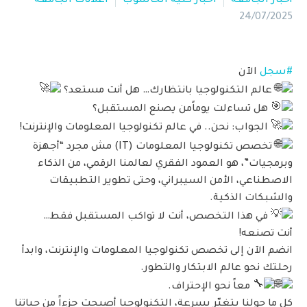
أخبار الجامعة
اخبار كلية الحاسوب
اعلانات الجامعة
24/07/2025
#سجل
الآن
عالم التكنولوجيا بانتظارك… هل أنت مستعد؟
هل تساءلت يوماًمن يصنع المستقبل؟
الجواب: نحن.. في عالم تكنولوجيا المعلومات والإنترنت!
تخصص تكنولوجيا المعلومات (IT) مش مجرد “أجهزة
وبرمجيات”، هو العمود الفقري لعالمنا الرقمي، من الذكاء
الاصطناعي، الأمن السيبراني، وحتى تطوير التطبيقات
والشبكات الذكية.
في هذا التخصص، أنت لا تواكب المستقبل فقط…
أنت تصنعه!
انضم الآن إلى تخصص تكنولوجيا المعلومات والإنترنت، وابدأ
رحلتك نحو عالم الابتكار والتطور.
معاً نحو الإحتراف.
كل ما حولنا يتغيّر بسرعة، التكنولوجيا أصبحت جزءاً من حياتنا