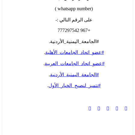
(whatsapp number )
على الرقم التالي :-
+967 777297542
#الجامعة_اليمنية_الأردنية.
#عضو_اتحاد_الجامعات_الأهلية
.
#عضو_اتحاد_الجامعات_العربية
.
#الجامعة_اليمنية_الأردنية
.
#نتميز_لنصبح_الخيار_الأول
.