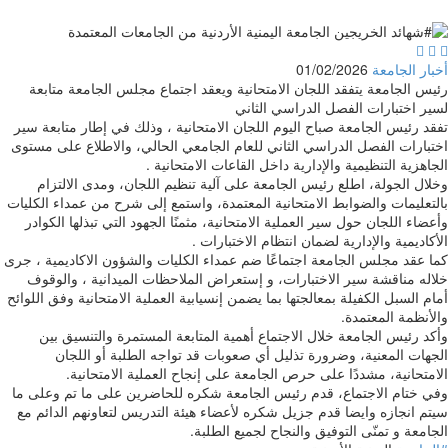



أخبار الجامعة
01/02/2026
رئيس الجامعة يتفقد اللجان الامتحانية ويعقد اجتماع مجلس الجامعة متابعة
لسير اختبارات الفصل الدراسي الثاني
تفقد رئيس الجامعة صباح اليوم اللجان الامتحانية ، وذلك في إطار متابعة سير
اختبارات الفصل الدراسي الثاني للعام الجامعي الحالي، والاطلاع على مستوى
الجاهزية التنظيمية والإدارية داخل القاعات الامتحانية .
وخلال الجولة، اطلع رئيس الجامعة على آلية تنظيم اللجان، ومدى الالتزام
بالتعليمات والضوابط الامتحانية المعتمدة، واستمع إلى شرح من عمداء الكليات
وأعضاء اللجان حول سير العملية الامتحانية، مثمنًا الجهود التي تبذلها الكوادر
الأكاديمية والإدارية لضمان انتظام الاختبارات .
كما عقد مجلس الجامعة اجتماعًا ضم عمداء الكليات والشؤون الاكاديمية ، جرى
خلاله مناقشة سير الاختبارات، و إستعراض الملاحظات الميدانية ، والوقوف
أمام السبل الكفيلة بمعالجتها بما يضمن إنسيابية العملية الامتحانية وفق اللوائح
والأنظمة المعتمدة.
وأكد رئيس الجامعة خلال الاجتماع أهمية المتابعة المستمرة والتنسيق بين
الجهات المعنية، وضرورة تذليل أي صعوبات قد تواجه الطلبة أو اللجان
الامتحانية، مشددًا على حرص الجامعة على إنجاح العملية الامتحانية.
وفي ختام الاجتماع، قدم رئيس الجامعة شكره للحاضرين على ما تم وعلى ما
سيتم انجازه وايضا قدم جزيل شكره لأعضاء هيئة التدريس لتعاونهم الدائم مع
الجامعة و تمنّى التوفيق والنجاح لجميع الطلبة.