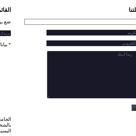
تنا
القائم
ضع بري
*
بيان
الجامع
بالشخص
اليمني