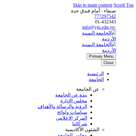
Skip to main content
Scroll Top
صنعاء - أمام فندق حدة
777297542
01-432343
-info@yju.edu.ye
Primary Menu
Close
الرئيسية
الجامعة
عن الجامعة
نبذة عن الجامعة
مجلس الإدارة
الرؤية والرسالة والأهداف
سياسات ولوائح
المركز الاعلامي
شركائنا
الشئون الأكاديمية
مجلس الجامعة