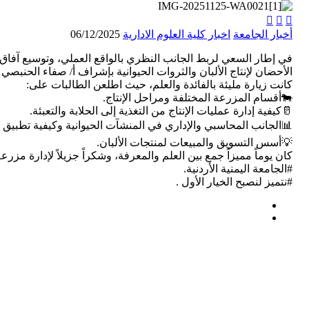



أخبار الجامعة
اخبار كلية العلوم الادارية
06/12/2025
في إطار السعي لربط الجانب النظري بالواقع العملي، وتوسيع آفاق ا
الأحضان لإنتاج الألبان والثروات الحيوانية بإشراف أ/ صفاء الحنبصي
كانت زيارة مليئة بالفائدة والعلم، حيث اطلعن الطالبات على:
🐄أقسام المزرعة المختلفة ومراحل الإنتاج.
🥛كيفية إدارة عمليات الإنتاج من التغذية إلى الحلابة والتعبئة.
📊الجانب المحاسبي والإداري في المنشآت الحيوانية وكيفية تطبيق ال
💡أسس التسويق والمبيعات لمنتجات الألبان.
كان يوماً مميزاً جمع بين العلم والمعرفة، وشكراً جزيلاً لإدارة مز
#الجامعة اليمنية الأردنية.
#نتميز لنصبح الخيار الأول .