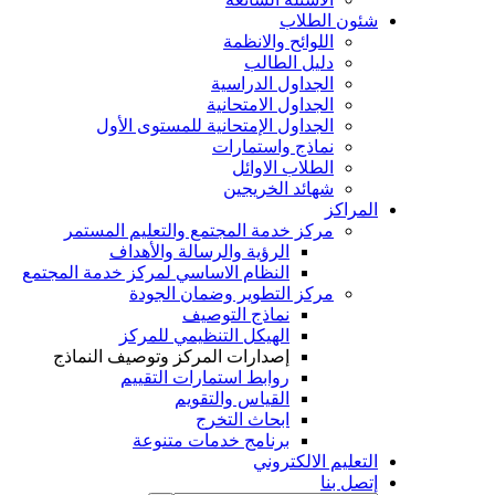
شئون الطلاب
اللوائح والانظمة
دليل الطالب
الجداول الدراسية
الجداول الامتحانية
الجداول الإمتحانية للمستوى الأول
نماذج واستمارات
الطلاب الاوائل
شهائد الخريجين
المراكز
مركز خدمة المجتمع والتعليم المستمر
الرؤية والرسالة والأهداف
النظام الاساسي لمركز خدمة المجتمع
مركز التطوير وضمان الجودة
نماذج التوصيف
الهيكل التنظيمي للمركز
إصدارات المركز وتوصيف النماذج
روابط استمارات التقييم
القياس والتقويم
ابحاث التخرج
برنامج خدمات متنوعة
التعليم الالكتروني
إتصل بنا