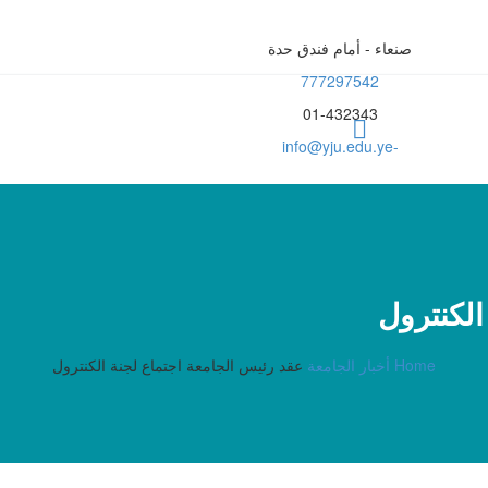
صنعاء - أمام فندق حدة
777297542
01-432343
-info@yju.edu.ye
الكنترول
Home
أخبار الجامعة
عقد رئيس الجامعة اجتماع لجنة الكنترول