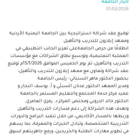
أخبار الجامعة
01/02/2026
توقيع عقد شراكة استراتيجية بين الجامعة اليمنية الأردنية
ومعهد إيلازون للتدريب والتأهيل
انطلاقًا من حرص الجامعةعلى تعزيز الجانب التطبيقي في
العملية التعليمية، وتوسيع نطاق الشراكات مع مؤسسات
التدريب والتأهيل، تم يوم الخميس الموافق 15/1/2026م توقيع
عقد شراكة وتعاون مع معهد إيلازون للتدريب والتأهيل،
بحضور الدكتور ماهر السنباني- رئيس الجامعة
ومدير المعهد الدكتور عدنان السبئي و أ. يوسف النجار و
عميد مركز خدمة المجتمع والتعليم المستمر بالجامعة
الدكتور خالد الدروبي ومختص المركز د. رمزي العامري.
وتهدف هذه الشراكة إلى دعم مسارات التدريب والتأهيل
وربطها بالمسار الأكاديمي، من خلال تنفيذ البرامج والدورات
التدريبية المتخصصة، وتبادل الخبرات والمعرفة، بما يسهم
في تطوير مهارات الطلبة والخريجين، ورفع جاهزيتهم لسوق