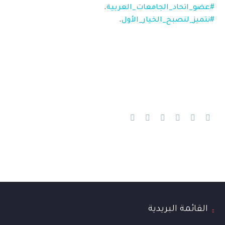
#عضو_اتحاد_الجامعات_العربية
.
#نتميز_لنصبح_الخيار_الأول
.
القائمة البريدية