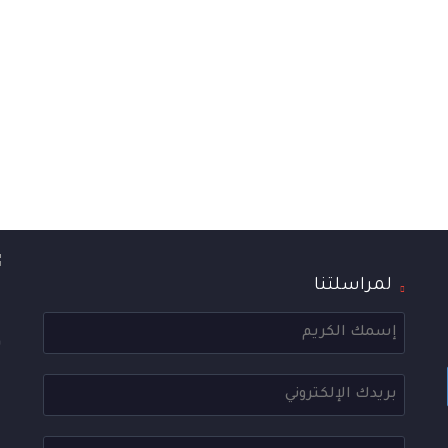
لمراسلتنا
ا
ع
و
ا
ع
ه