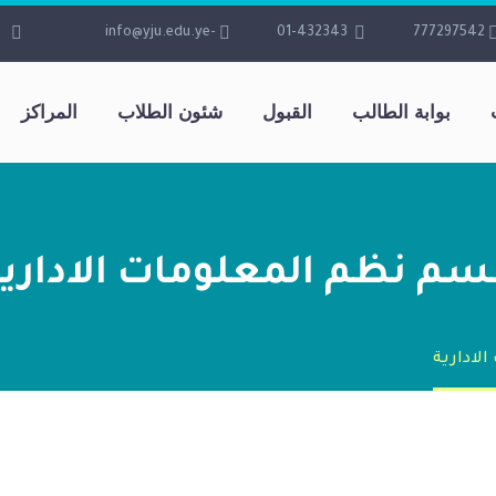
-info@yju.edu.ye
01-432343
777297542
بوابة الطالب
القبول
شئون الطلاب
المراكز
سم نظم المعلومات الادارية
لادارية