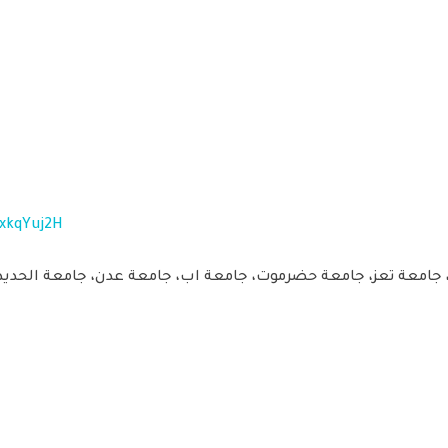
xkqYuj2H
امعة تعز، جامعة حضرموت، جامعة اب، جامعة عدن، جامعة الحديدة