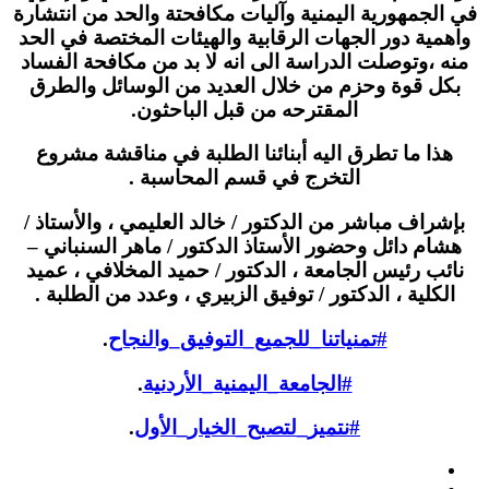
الجمهورية اليمنية وآليات مكافحتة والحد من انتشارة
همية دور الجهات الرقابية والهيئات المختصة في الحد
ه ،وتوصلت الدراسة الى انه لا بد من مكافحة الفساد
كل قوة وحزم من خلال العديد من الوسائل والطرق
المقترحه من قبل الباحثون.
هذا ما تطرق اليه أبنائنا الطلبة في مناقشة مشروع
التخرج في قسم المحاسبة .
شراف مباشر من الدكتور / خالد العليمي ، والأستاذ /
شام دائل وحضور الأستاذ الدكتور / ماهر السنباني –
ئب رئيس الجامعة ، الدكتور / حميد المخلافي ، عميد
لكلية ، الدكتور / توفيق الزبيري ، وعدد من الطلبة .
#تمنياتنا_للجميع_التوفيق_والنجاح
.
#الجامعة_اليمنية_الأردنية
.
#نتميز_لتصبح_الخيار_الأول
.