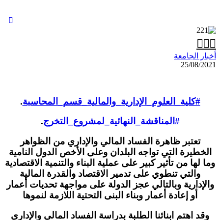

ر الجامعة
25/08/
#كلية_العلوم_الإدارية_والمالية_قسم_المحاسبة
.
#المناقشة_النهائية_لمشروع_التخرج
.
تعتبر ظاهرة الفساد المالي والإداري من الظواهر
خطيرة التي تواجه البلدان وعلى الأخص الدول النامية
 لها من تأثير كبير على عملية البناء والتنمية الاقتصادية
والتي تنطوي على تدمير الاقتصاد والقدرة المالية
إدارية وبالتالي عجز الدولة على مواجهة تحديات أعمار
أو إعادة أعمار وبناء البنى التحتية اللازمة لنموها
د اهتم ابنائنا الطلبة بدراسة الفساد المالي والإداري