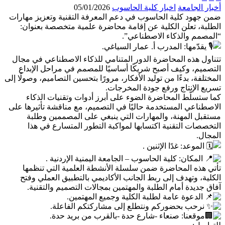
أخبار الجامعة
اخبار كلية الحاسوب
05/01/2026
ضمن جهود كلية الحاسوب في دعم المعرفة التقنية وتعزيز مهارات
الطلبة، تعلن الكلية عن إقامة محاضرة علمية متخصصة بعنوان:
“المصمم والذكاء الاصطناعي”.
يقدّمها: المدرب أ. عمار السياغي.
تتناول هذه المحاضرة الدور المتنامي للذكاء الاصطناعي في مجال
التصميم، وكيف أصبح شريكًا أساسيًا للمصمم في مراحل الإبداع
المختلفة، بدءًا من توليد الأفكار، مرورًا بتحسين التصاميم، وصولًا إلى
تسريع الإنتاج ورفع جودة المخرجات.
كما ستسلّط المحاضرة الضوء على أبرز أدوات وتقنيات الذكاء
الاصطناعي المستخدمة حاليًا في التصميم، مع مناقشة تأثيرها على
مستقبل المهنة، والمهارات التي ينبغي على المصممين وطلبة
التخصصات التقنية اكتسابها لمواكبة التطور المتسارع في هذا
المجال.
الموعد: غدًا الإثنين .
المكان: كلية الحاسوب – الجامعة اليمنية الإردنية .
تأتي هذه المحاضرة ضمن سلسلة الأنشطة العلمية التي تنظمها
الكلية، وتهدف إلى ربط الجانب الأكاديمي بالتطبيق العملي وفتح
آفاق جديدة أمام الطلبة والمهتمين بمجالات التصميم والتقنية.
الدعوة عامة لطلبة الكلية وجميع المهتمين.
نرحب بحضوركم ونتطلع إلى مشاركتكم الفاعلة.
موقعنا: صنعاء -شارع حدة -بالقرب من بريد حدة.