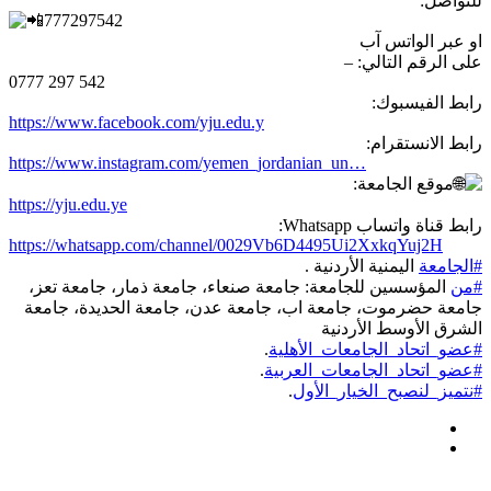
للتواصل:
777297542
او عبر الواتس آب
على الرقم التالي: –
0777 297 542
رابط الفيسبوك:
https://www.facebook.com/yju.edu.y
رابط الانستقرام:
https://www.instagram.com/yemen_jordanian_un…
موقع الجامعة:
https://yju.edu.ye
رابط قناة واتساب Whatsapp:
https://whatsapp.com/channel/0029Vb6D4495Ui2XxkqYuj2H
#الجامعة
اليمنية الأردنية .
#من
المؤسسين للجامعة: جامعة صنعاء، جامعة ذمار، جامعة تعز،
جامعة حضرموت، جامعة اب، جامعة عدن، جامعة الحديدة، جامعة
الشرق الأوسط الأردنية
#عضو_اتحاد_الجامعات_الأهلية
.
#عضو_اتحاد_الجامعات_العربية
.
#نتميز_لنصبح_الخيار_الأول
.