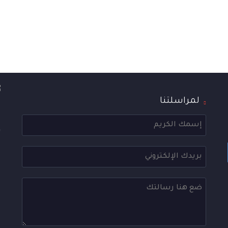
لمراسلتنا
ا
ع
و
ا
ع
ه