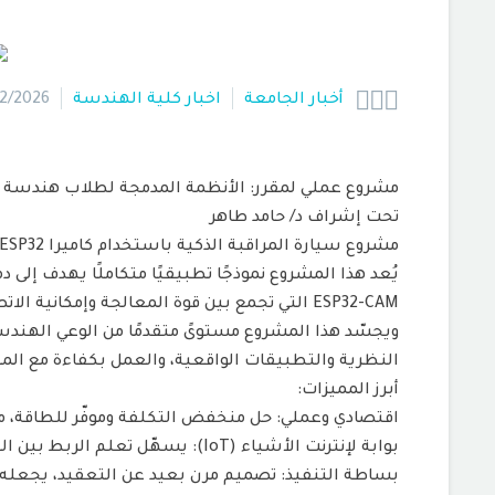



أخبار الجامعة
اخبار كلية الهندسة
2/2026
مشروع عملي لمقرر: الأنظمة المدمجة لطلاب هندسة ا
تحت إشراف د/ حامد طاهر
مشروع سيارة المراقبة الذكية باستخدام كاميرا ESP32
ESP32-CAM التي تجمع بين قوة المعالجة وإمكانية الاتصال بشبكة الواي فاي، مما يجعلها العصب المحرّك لهذه السيارة الذكية.
ويجسّد هذا المشروع مستوىً متقدمًا من الوعي الهندس
النظرية والتطبيقات الواقعية، والعمل بكفاءة مع المت
أبرز المميزات:
اقتصادي وعملي: حل منخفض التكلفة وموفّر للطاقة، 
بوابة لإنترنت الأشياء (IoT): يسهّل تعلم الربط بين العتاد وواجهات التحكم عبر الويب (Web Interface).
بساطة التنفيذ: تصميم مرن بعيد عن التعقيد، يجعله ن