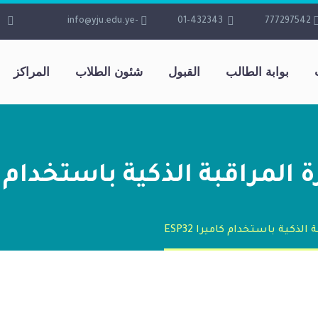
-info@yju.edu.ye
01-432343
777297542
بوابة الطالب
القبول
شئون الطلاب
المراكز
مراقبة الذكية باستخدام كامير
ذكية باستخدام كاميرا ESP32