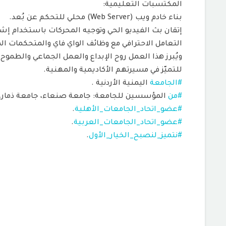
المكتسبات التعليمية:
بناء خادم ويب (Web Server) محلي للتحكم عن بُعد.
إتقان بث الفيديو الحي وتوجيه المحركات باستخدام إشارات
التعامل الاحترافي مع وظائف الواي فاي والمتحكمات ال
ويُبرز هذا العمل روح الإبداع والعمل الجماعي والطم
للتميّز في مسيرتهم الأكاديمية والمهنية.
#الجامعة
اليمنية الأردنية .
#من
المؤسسين للجامعة: جامعة صنعاء، جامعة ذمار، ج
#عضو_اتحاد_الجامعات_الأهلية
.
#عضو_اتحاد_الجامعات_العربية
.
#نتميز_لنصبح_الخيار_الأول
.