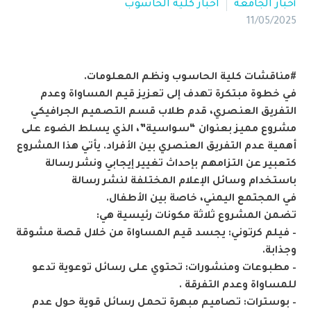
أخبار الجامعة
اخبار كلية الحاسوب
11/05/2025
#مناقشات كلية الحاسوب ونظم المعلومات.
في خطوة مبتكرة تهدف إلى تعزيز قيم المساواة وعدم
التفريق العنصري، قدم طلاب قسم التصميم الجرافيكي
مشروع مميز بعنوان “سواسية”، الذي يسلط الضوء على
أهمية عدم التفريق العنصري بين الأفراد. يأتي هذا المشروع
كتعبير عن التزامهم بإحداث تغيير إيجابي ونشر رسالة
باستخدام وسائل الإعلام المختلفة لنشر رسالة
في المجتمع اليمني، خاصة بين الأطفال.
تضمن المشروع ثلاثة مكونات رئيسية هي:
– فيلم كرتوني: يجسد قيم المساواة من خلال قصة مشوقة
وجذابة.
– مطبوعات ومنشورات: تحتوي على رسائل توعوية تدعو
للمساواة وعدم التفرقة .
– بوسترات: تصاميم مبهرة تحمل رسائل قوية حول عدم