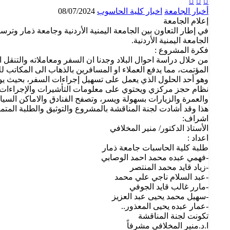



أخبار الجامعة
اخبار كلية الحاسوب
08/07/2024
إعلام الجامعة
في إطار التعاون بين الجامعة اليمنية الأردنية وجامعة ذمار و
الجامعة اليمنية الأردنية.
فكرة المشروع :
من خلال دراسة احوال البلاد وجدنا ان السفر ومعاملاته والتنقل ا
المؤتمت، مما يدفع العملاء او المسافرين بالذهاب الى المكاتب ل
وهو أحد الحلول الذي يعمل على تسهيل إجراءات السفر، بحيث يوفر
نظام حجز مركزي ويحتوي على معلومات التأشيرات والإجراءات المت
والعمرة والزيارات بسهولة ويسر، وتصفح الفنادق والاماكن السيا
هذا وقد أشادت لجنة المناقشة بالمشروع والتوثيق والطلبة المتميز
اشراف:
الأستاذ الدكتور/ منير المخلافي
اعداد :
طلبة كلية الحاسبات جامعة ذمار
-فهمي عبده محمد احمد الوصابي
-زياد قايد محمد المنتصر
-عبد السلام ناجي علي محمد
-مارر غالب قايد الجوفي
-سهيل محمد يحيى عبد العزيز
-عمار عبده يحيى المعذور..
تكونت لجنة المناقشة
ا.د.منير المخلافي مشرفاً