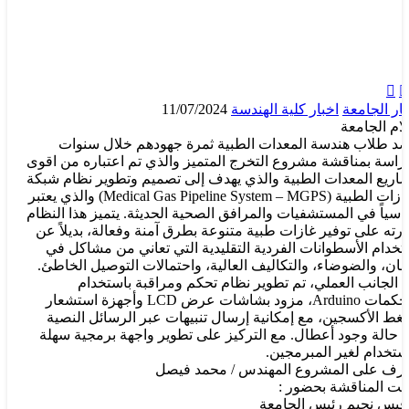


بار الجامعة
اخبار كلية الهندسة
11/07/2024
لام الجامعة
د طلاب هندسة المعدات الطبية ثمرة جهودهم خلال سنوات
دراسة بمناقشة مشروع التخرج المتميز والذي تم اعتباره من اقوى
اريع المعدات الطبية والذي يهدف إلى تصميم وتطوير نظام شبكة
الغازات الطبية (Medical Gas Pipeline System – MGPS) والذي يعتبر
اسياً في المستشفيات والمرافق الصحية الحديثة. يتميز هذا النظام
درته على توفير غازات طبية متنوعة بطرق آمنة وفعالة، بديلاً عن
تخدام الأسطوانات الفردية التقليدية التي تعاني من مشاكل في
أمان، والضوضاء، والتكاليف العالية، واحتمالات التوصيل الخاطئ.
 الجانب العملي، تم تطوير نظام تحكم ومراقبة باستخدام
متحكمات Arduino، مزود بشاشات عرض LCD وأجهزة استشعار
غط الأكسجين، مع إمكانية إرسال تنبيهات عبر الرسائل النصية
 حالة وجود أعطال. مع التركيز على تطوير واجهة برمجية سهلة
استخدام لغير المبرمجين.
رف على المشروع المهندس / محمد فيصل
مت المناقشة بحضور :
 قيس نجيم رئيس الجامعة