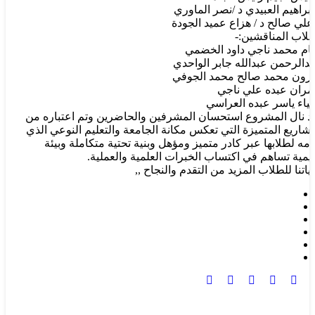
ابراهيم العبيدي د /نصر الماوري
 علي صالح د / هزاع عميد الجودة
طلاب المناقشين:-
ام محمد ناجي داود الخضمي
بدالرحمن عبدالله جابر الواحدي
ارون محمد صالح محمد الجوفي
مران عبده علي ناجي
لياء ياسر عبده العراسي
د نال المشروع استحسان المشرفين والحاضرين وتم اعتباره من
مشاريع المتميزة التي تعكس مكانة الجامعة والتعليم النوعي الذي
دمه لطلابها عبر كادر متميز ومؤهل وبنية تحتية متكاملة وبيئة
ليمية تساهم في اكتساب الخبرات العلمية والعملية.
ياتنا للطلاب المزيد من التقدم والنجاح ,,