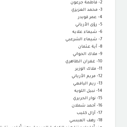
2- فاطمة جرعون
3- محمد العزيزي
4- عمر قويدر
5- رؤى الأرياني
6- شيماء علايه
7- شيماء الشرعبي
8- آية عثمان
9- ملاك الحواني
10- غفران الظاهري
11- ملاك الوزير
12- مريم الأرياني
13- ريم اليافعي
14- نبيل اللويه
15- نوار الحريري
16- أحمد شملان
17- أزال كليب
18- رهف العبسي