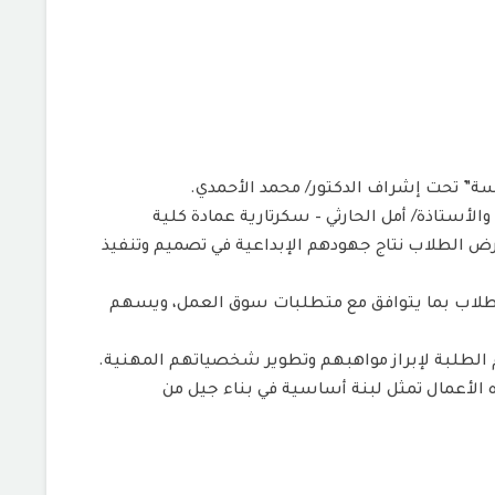
سة” تحت إشراف الدكتور/ محمد الأحمدي.
شهد المشروع افتتاحًا رسميًا بحضور الأستاذ الدكتور/ ماهر السنباني – رئيس الجامعة، والاستاذ الدكتور/ سيلان العبيدي٫ والأستاذة/ أمل الحارثي – سكرتارية عمادة كلية
ض الطلاب نتاج جهودهم الإبداعية في تصميم وتنفيذ
ى الطلاب بما يتوافق مع متطلبات سوق العمل، ويسهم
ام الطلبة لإبراز مواهبهم وتطوير شخصياتهم المهنية.
ه الأعمال تمثل لبنة أساسية في بناء جيل من