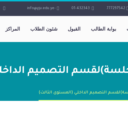
-info@yju.edu.ye
01-432343
777297542
بوابة الطالب
القبول
شئون الطلاب
المراكز
لسة)لقسم التصميم الداخلي
سة)لقسم التصميم الداخلي (المستوى الثالث)