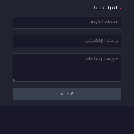
لمراسلتنا
ا
ع
و
ا
ع
ه