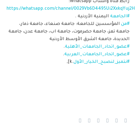
رابط قناة واتساب Whatsapp:
https://whatsapp.com/channel/0029Vb6D4495Ui2XxkqYuj2H
#الجامعة
اليمنية الأردنية .
#من
المؤسسين للجامعة: جامعة صنعاء، جامعة ذمار،
جامعة تعز، جامعة حضرموت، جامعة اب، جامعة عدن، جامعة
الحديدة، جامعة الشرق الأوسط الأردنية
#عضو_اتحاد_الجامعات_الأهلية
.
#عضو_اتحاد_الجامعات_العربية
.
#نتميز_لنصبح_الخيار_الأول
.k],