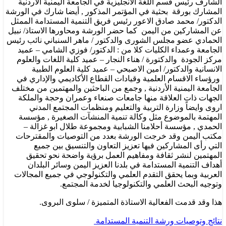
الشارف رئيس قسم اللغة الانجليزية في الجامعة اليمنية الأردنية
المشارك بورقة بحثية في المؤتمر المذكور , أيضا شارك في الورشة
الدكتور/ محمد صادق الاعور رئيس فريق التنمية المستدامة الممثل
عن المشاركين من اليمن كما حضر الورشة ومحاورها الاستاذ/ نبيل
الحمادي عضو مجلس الشورى والدكتور / ماهر السنباني نائب رئيس
الجامعة وعمداء الكليات كلا من : الدكتور/ فوزي الشامي – عميد
مركز الجودة والدكتورة / هناء النجار – عميد كلية اللغات والعلوم
الانسانية والدكتور/ امين الاصبحي – عميد كلية العلوم الطبية
ورؤساء الاقسام العلمية وقيادات القطاع الأكاديمي والإداري في
الجامعة اليمنية الأردنية , وجمع من الباحثين والمهتمين من مختلف
الجهات ذات العلاقة منها جامعات صنعاء وعمران وحجة والملكة
اروى وايضاً وزارة التربية والتعليم ومنظمات المجتمع المدني
المهتمة بالموضوع مثل وكالة تنمية المنشآت الصغيرة , مؤسسة
الحمدي , مؤسسة أحلامنا الشبابية ومجموعة طلال ابو غزالة –
مكتب اليمن وقد خرجت الورشة بعدد من التوصيات والمقترحات
التي رأى المشاركين فيها تعزيز التعاون والتنسيق بين جميع
المهتمين لنشر ثقافة ومفاهيم العمل برؤية واضحة نحو تحقيق
أهداف التنمية المستدامة في بلدنا العزيز اليمن وسائر البلدان
العربية وبما يحقق التقدم العلمي والتكنولوجي في جميع المجالات
وتوجيه البحث العلمي والتكنولوجيا لخدمة المجتمع.
هذا وقد قدمت الفعالية الاستاذة المتميزة / سلوى البروى.
نتائج وتوصيات ورشة التنمية المستدامة