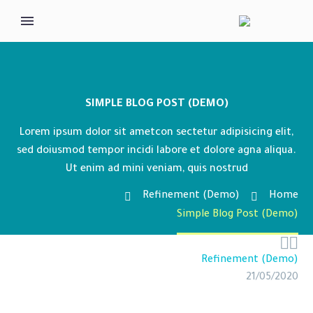
SIMPLE BLOG POST (DEMO)
Lorem ipsum dolor sit ametcon sectetur adipisicing elit,
sed doiusmod tempor incidi labore et dolore agna aliqua.
Ut enim ad mini veniam, quis nostrud
Refinement (Demo)
Home
Simple Blog Post (Demo)


Refinement (Demo)
21/05/2020