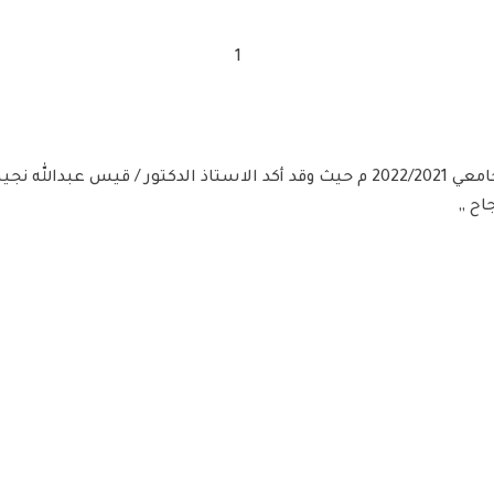
إختتام إمتحانات الفصل الدراسي الأول من العام الجامعي 2022/2021 م حيث وقد أكد ا
ح ,,