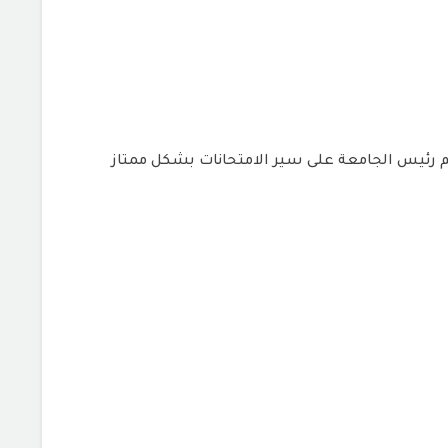
لاستاذ الدكتور / قيس عبدالله نجيم رئيس الجامعة على سير الامتحانات بشكل ممتاز