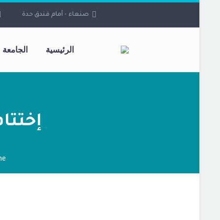
صنعاء - أمام فندق حدة
الرئيسية
الجامعة
إختتا
me