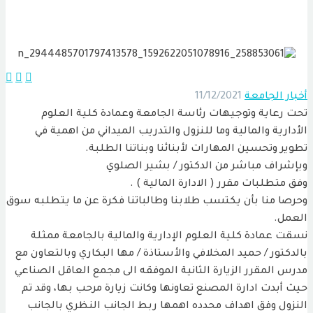



ار الجامعة
11/12/2021
 رعاية وتوجيهات رئاسة الجامعة وعمادة كلية العلوم
دارية والمالية وما للنزول والتدريب الميداني من اهمية في
ير وتحسين المهارات لأبنائنا وبناتنا الطلبة.
شراف مباشر من الدكتور / بشير الصلوي
 متطلبات مقرر ( الادارة المالية ) .
صا منا بأن يكتسب طلابنا وطالباتنا فكرة عن ما يتطلبه سوق
مل.
ت عمادة كلية العلوم الإدارية والمالية بالجامعة ممثلة
دكتور / حميد المخلافي والأستاذة / مها البكاري وبالتعاون مع
س المقرر الزيارة الثانية الموفقه الى مجمع العاقل الصناعي
 أبدت ادارة المصنع تعاونها وكانت زيارة مرحب بها، وقد تم
زول وفق اهداف محدده اهمها ربط الجانب النظري بالجانب