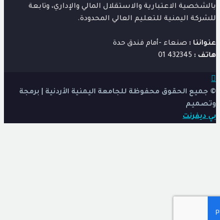
شخصية الاعتبارية والاستقلال المالي والإداري، وتابعة
ركة اليمنية للتعليم العالي المحدودة.
اننا :
صنعاء -أمام فندق حدة
ف :
432345 01
ميع الحقوق محفوظة للجامعة اليمنية الأردنية | برمجة
صميم
ديفرنت