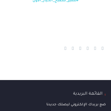
#نتميز_لنصبح_الخيار_الأول
القائمة البريدية
ضع بريدك الإلكتروني ليصلك جديدنا