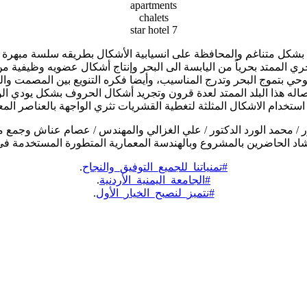
apartments
chalets
7 star hotel
بشكل متناغم والمحافظة على انسيابية الأشكال بطريقه سلسة مبهرة لل
 الممتد بحرياً من اليابسة الى البحر وإنتاج أشكال عضويه وظيفية من 
ي بتموج البحر وتدرج المناسيب، وأيضا فكره التنويع بين المصمت و
صاله هذا البلد الممتد لعدة قرون وتجريد أشكال الحروف بشكل يودي الو
ستخدام الاشكال المثلثة لتغطية القشريات تثري الواجهة بالعناصر المع
/ محمد الورد الدكتور / علي الغزالي والمهندس / عصام عناش وجمع من أب
اد الحاضرين بالمشروع وبالهندسة المعمارية المتطورة المستخدمة ف
#تمنياتنا_للجميع_التوفيق_والنجاح
.
#الجامعة_اليمنية_الأردنية
.
#نتميز_لنصبح_الخيار_الأول
.