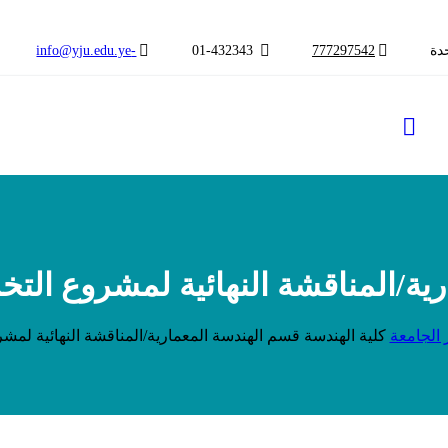
دة
777297542
01-432343
-info@yju.edu.ye
ية/المناقشة النهائية لمشروع التخ
 الجامعة
كلية الهندسة قسم الهندسة المعمارية/المناقشة النهائية لمش