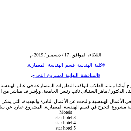
الثلاثاء، الموافق، 17 / ديسمبر / 2019 م
#كلية_الهندسة_قسم_الهندسة_المعمارية
.
#المناقشة_النهائية_لمشروع_التخرج
.
تخرج أبنائنا وبناتنا الطلاب لتواكب التطورات المتسارعة في عالم الهندس
اذ الدكتور / ماهر السنباني نائب رئيس الجامعة، وبإشراف مباشر من ال
 الأعمال الهندسية والبحث عن الأعمال النادرة والجديدة، التي يمكن له
ة مشروع التخرج في قسم الهندسة المعمارية. المشروع عبارة عن سل
Motels
3 star hotel
4 star hotel
5 star hotel