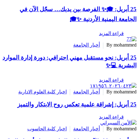
🎓✨ الفرصة بين يديك… سجّل الآن في
ة اليمنية الأردنية ✨🎓
راءة المزيد
By moh
أخبار الجامعة
نحو مستقبل مهني احترافي: دورة إدارة الموارد
ية 💻✨
راءة المزيد
By moh
أخبار الجامعة
اخبار كلية العلوم الادارية
إشراقة علمية تعكس روح الابتكار والتميز
راءة المزيد
By moh
أخبار الجامعة
اخبار كلية الحاسوب